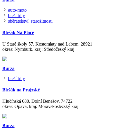
auto-moto
bleší trhy
sběratelství, starožitnosti
Blešák Na Place
U Staré školy 57, Kostomlaty nad Labem, 28921
okres: Nymburk, kraj: Středočeský kraj
Burza
bleší trhy
Blešák na Prajzské
Hlučínská 680, Dolní Benešov, 74722
okres: Opava, kraj: Moravskoslezský kraj
Burza