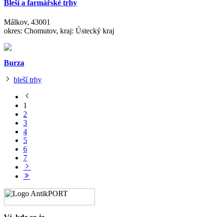
Bleší a farmářské trhy
Málkov, 43001
okres: Chomutov, kraj: Ústecký kraj
Burza
bleší trhy
1
2
3
4
5
6
7