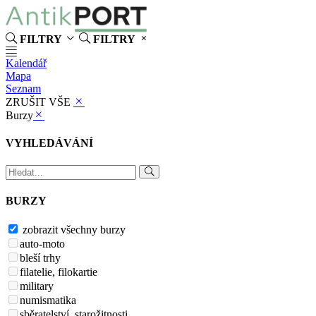
FILTRY
FILTRY
Kalendář
Mapa
Seznam
ZRUŠIT VŠE
Burzy
VYHLEDÁVÁNÍ
BURZY
zobrazit všechny burzy
auto-moto
bleší trhy
filatelie, filokartie
military
numismatika
sběratelství, starožitnosti