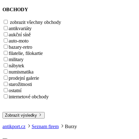
OBCHODY
zobrazit všechny obchody
antikvariáty
aukční síně
auto-moto
bazary-retro
filatelie, filokartie
military
nábytek
numismatika
prodejní galerie
starožitnosti
ostatní
internetové obchody
Zobrazit výsledky
antikport.cz
Seznam firem
Burzy