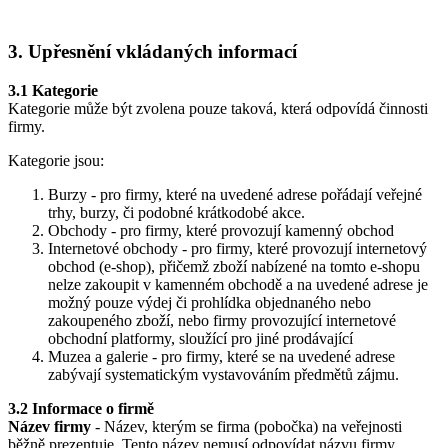
3. Upřesnění vkládaných informací
3.1 Kategorie
Kategorie může být zvolena pouze taková, která odpovídá činnosti
firmy.
Kategorie jsou:
Burzy - pro firmy, které na uvedené adrese pořádají veřejné
trhy, burzy, či podobné krátkodobé akce.
Obchody - pro firmy, které provozují kamenný obchod
Internetové obchody - pro firmy, které provozují internetový
obchod (e-shop), přičemž zboží nabízené na tomto e-shopu
nelze zakoupit v kamenném obchodě a na uvedené adrese je
možný pouze výdej či prohlídka objednaného nebo
zakoupeného zboží, nebo firmy provozující internetové
obchodní platformy, sloužící pro jiné prodávající
Muzea a galerie - pro firmy, které se na uvedené adrese
zabývají systematickým vystavováním předmětů zájmu.
3.2 Informace o firmě
Název firmy
- Název, kterým se firma (pobočka) na veřejnosti
běžně prezentuje. Tento název nemusí odpovídat názvu firmy