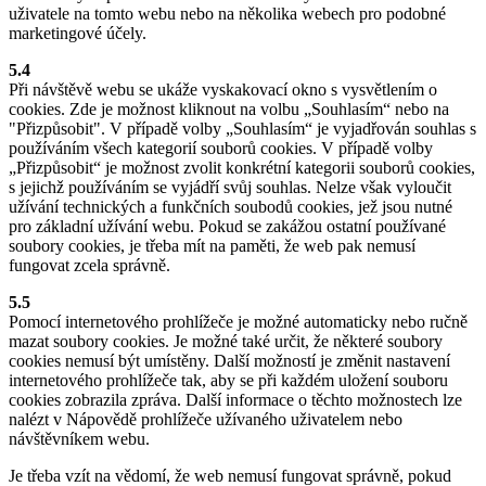
uživatele na tomto webu nebo na několika webech pro podobné
marketingové účely.
5.4
Při návštěvě webu se ukáže vyskakovací okno s vysvětlením o
cookies. Zde je možnost kliknout na volbu „Souhlasím“ nebo na
"Přizpůsobit". V případě volby „Souhlasím“ je vyjadřován souhlas s
používáním všech kategorií souborů cookies. V případě volby
„Přizpůsobit“ je možnost zvolit konkrétní kategorii souborů cookies,
s jejichž používáním se vyjádří svůj souhlas. Nelze však vyloučit
užívání technických a funkčních soubodů cookies, jež jsou nutné
pro základní užívání webu. Pokud se zakážou ostatní používané
soubory cookies, je třeba mít na paměti, že web pak nemusí
fungovat zcela správně.
5.5
Pomocí internetového prohlížeče je možné automaticky nebo ručně
mazat soubory cookies. Je možné také určit, že některé soubory
cookies nemusí být umístěny. Další možností je změnit nastavení
internetového prohlížeče tak, aby se při každém uložení souboru
cookies zobrazila zpráva. Další informace o těchto možnostech lze
nalézt v Nápovědě prohlížeče užívaného uživatelem nebo
návštěvníkem webu.
Je třeba vzít na vědomí, že web nemusí fungovat správně, pokud