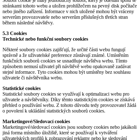
Soubor cookie je malý jednoduchý soubor, který je odeslán spolu se
stránkami tohoto webu a uložen prohlížečem na pevný disk počítače
nebo jiného zařízení. Informace v nich uložené mohou být vráceny
serverům provozovatele nebo serverům příslušných třetích stran
během následné návštěvy.
5.3 Cookies
Technické nebo funkční soubory cookies
Některé soubory cookies zajišťují, že určité části webu fungují
správně a že uživatelské preference zůstávají známé. Umístěním
funkčních souborů cookies se usnadňuje návštěva webu. Tímto
způsobem nemusí uživatel při návštěvě webu opakovaně zadávat
stejné informace. Tyto cookies mohou být umístěny bez souhlasu
uživatele či návštěvníka webu.
Statistické cookies
Statistické soubory cookies se využívají k optimalizaci webu pro
uživatele a návštěvníky. Díky těmto statistickým cookies se získává
přehled o používání webu. Z tohoto důvodu tedy provozovatel žádá
o povolení k ukládání statistických souborů cookies.
Marketingové/Sledovací cookies
Marketingové/sledovací cookies jsou soubory cookies nebo jakákoli
jiná forma místního úložiště, které se používají k vytváření
uživatelských profilů k zobrazování reklamy nebo ke sledování