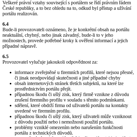
Veškeré právní vztahy související s portálem se řídí právním řádem
České republiky, a to bez ohledu na to, odkud byl přístup a užívání
portálu realizován.
6.4
Bude-li provozovateli oznámeno, že je konkrétní obsah na portálu
neaktuální, chybný, nebo jinak závadný, bude-li to v jeho
možnostech, provede potřebné kroky k ověření informací a jejich
případné nápravě.
6.5
Provozovatel vylučuje jakoukoli odpovědnost za:
informace zveřejněné u firemních profilů, které nejsou přesné,
či jinak neodpovídají skutečnosti a jiné případné chyby
obsah internetových stránek třetích subjektů, na které lze
prostřednictvím portálu přejít.
případnou škodu či ušlý zisk, který firmě vznikne z důvodu
zrušení firemního profilu v souladu s těmito podmínkami.
sdělení, které obdrží firma od uživatelů portálu na kontakty
uvedené ve firemním profilu.
případnou škodu či ušlý zisk, který uživateli může vzniknout
z důvodu použití nebo i nemožnosti použití portálu.
problémy vzniklé omezením nebo narušením funkčnosti
portálu z technických důvodů.