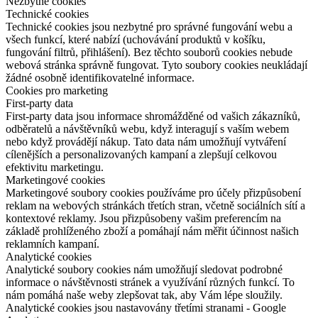
Nezbytné cookies
Technické cookies
Technické cookies jsou nezbytné pro správné fungování webu a
všech funkcí, které nabízí (uchovávání produktů v košíku,
fungování filtrů, přihlášení). Bez těchto souborů cookies nebude
webová stránka správně fungovat. Tyto soubory cookies neukládají
žádné osobně identifikovatelné informace.
Cookies pro marketing
First-party data
First-party data jsou informace shromážděné od vašich zákazníků,
odběratelů a návštěvníků webu, když interagují s vaším webem
nebo když provádějí nákup. Tato data nám umožňují vytváření
cílenějších a personalizovaných kampaní a zlepšují celkovou
efektivitu marketingu.
Marketingové cookies
Marketingové soubory cookies používáme pro účely přizpůsobení
reklam na webových stránkách třetích stran, včetně sociálních sítí a
kontextové reklamy. Jsou přizpůsobeny vašim preferencím na
základě prohlíženého zboží a pomáhají nám měřit účinnost našich
reklamních kampaní.
Analytické cookies
Analytické soubory cookies nám umožňují sledovat podrobné
informace o návštěvnosti stránek a využívání různých funkcí. To
nám pomáhá naše weby zlepšovat tak, aby Vám lépe sloužily.
Analytické cookies jsou nastavovány třetími stranami - Google