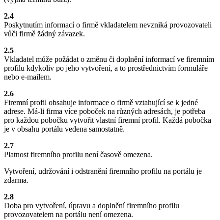
2.4
Poskytnutím informací o firmě vkladatelem nevzniká provozovateli
vůči firmě žádný závazek.
2.5
Vkladatel může požádat o změnu či doplnění informací ve firemním
profilu kdykoliv po jeho vytvoření, a to prostřednictvím formuláře
nebo e-mailem.
2.6
Firemní profil obsahuje informace o firmě vztahující se k jedné
adrese. Má-li firma více poboček na různých adresách, je potřeba
pro každou pobočku vytvořit vlastní firemní profil. Každá pobočka
je v obsahu portálu vedena samostatně.
2.7
Platnost firemního profilu není časově omezena.
Vytvoření, udržování i odstranění firemního profilu na portálu je
zdarma.
2.8
Doba pro vytvoření, úpravu a doplnění firemního profilu
provozovatelem na portálu není omezena.