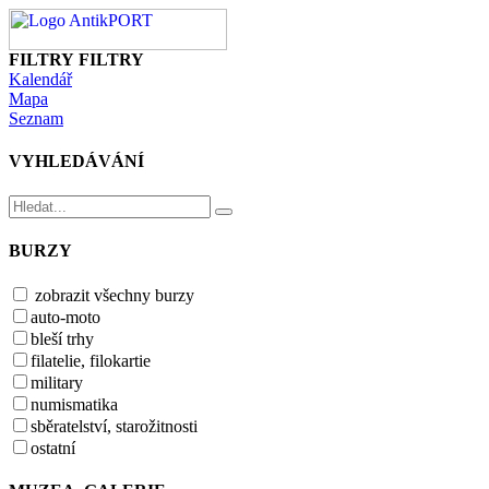
FILTRY
FILTRY
Kalendář
Mapa
Seznam
VYHLEDÁVÁNÍ
BURZY
zobrazit všechny burzy
auto-moto
bleší trhy
filatelie, filokartie
military
numismatika
sběratelství, starožitnosti
ostatní