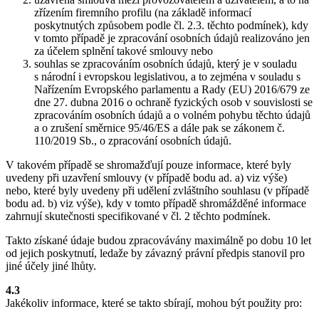
zřízením firemního profilu (na základě informací
poskytnutých způsobem podle čl. 2.3. těchto podmínek), kdy
v tomto případě je zpracování osobních údajů realizováno jen
za účelem splnění takové smlouvy nebo
souhlas se zpracováním osobních údajů, který je v souladu
s národní i evropskou legislativou, a to zejména v souladu s
Nařízením Evropského parlamentu a Rady (EU) 2016/679 ze
dne 27. dubna 2016 o ochraně fyzických osob v souvislosti se
zpracováním osobních údajů a o volném pohybu těchto údajů
a o zrušení směrnice 95/46/ES a dále pak se zákonem č.
110/2019 Sb., o zpracování osobních údajů.
V takovém případě se shromažďují pouze informace, které byly
uvedeny při uzavření smlouvy (v případě bodu ad. a) viz výše)
nebo, které byly uvedeny při udělení zvláštního souhlasu (v případě
bodu ad. b) viz výše), kdy v tomto případě shromážděné informace
zahrnují skutečnosti specifikované v čl. 2 těchto podmínek.
Takto získané údaje budou zpracovávány maximálně po dobu 10 let
od jejich poskytnutí, ledaže by závazný právní předpis stanovil pro
jiné účely jiné lhůty.
4.3
Jakékoliv informace, které se takto sbírají, mohou být použity pro: