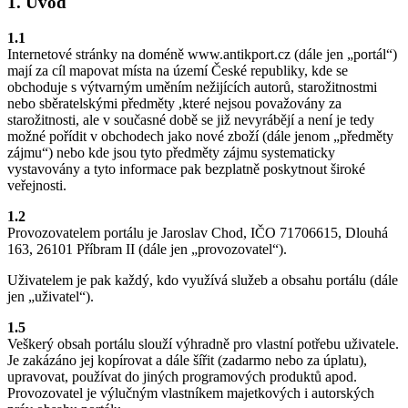
1. Úvod
1.1
Internetové stránky na doméně www.antikport.cz (dále jen „portál“)
mají za cíl mapovat místa na území České republiky, kde se
obchoduje s výtvarným uměním nežijících autorů, starožitnostmi
nebo sběratelskými předměty ,které nejsou považovány za
starožitnosti, ale v současné době se již nevyrábějí a není je tedy
možné pořídit v obchodech jako nové zboží (dále jenom „předměty
zájmu“) nebo kde jsou tyto předměty zájmu systematicky
vystavovány a tyto informace pak bezplatně poskytnout široké
veřejnosti.
1.2
Provozovatelem portálu je Jaroslav Chod, IČO 71706615, Dlouhá
163, 26101 Příbram II (dále jen „provozovatel“).
Uživatelem je pak každý, kdo využívá služeb a obsahu portálu (dále
jen „uživatel“).
1.5
Veškerý obsah portálu slouží výhradně pro vlastní potřebu uživatele.
Je zakázáno jej kopírovat a dále šířit (zadarmo nebo za úplatu),
upravovat, používat do jiných programových produktů apod.
Provozovatel je výlučným vlastníkem majetkových i autorských