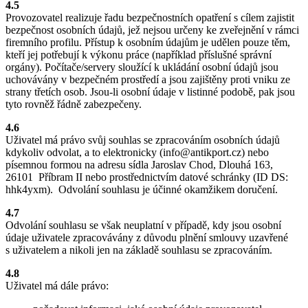
4.5
Provozovatel realizuje řadu bezpečnostních opatření s cílem zajistit
bezpečnost osobních údajů, jež nejsou určeny ke zveřejnění v rámci
firemního profilu. Přístup k osobním údajům je udělen pouze těm,
kteří jej potřebují k výkonu práce (například příslušné správní
orgány). Počítače/servery sloužící k ukládání osobní údajů jsou
uchovávány v bezpečném prostředí a jsou zajištěny proti vniku ze
strany třetích osob. Jsou-li osobní údaje v listinné podobě, pak jsou
tyto rovněž řádně zabezpečeny.
4.6
Uživatel má právo svůj souhlas se zpracováním osobních údajů
kdykoliv odvolat, a to elektronicky (info@antikport.cz) nebo
písemnou formou na adresu sídla Jaroslav Chod, Dlouhá 163,
26101 Příbram II nebo prostřednictvím datové schránky (ID DS:
hhk4yxm). Odvolání souhlasu je účinné okamžikem doručení.
4.7
Odvolání souhlasu se však neuplatní v případě, kdy jsou osobní
údaje uživatele zpracovávány z důvodu plnění smlouvy uzavřené
s uživatelem a nikoli jen na základě souhlasu se zpracováním.
4.8
Uživatel má dále právo: