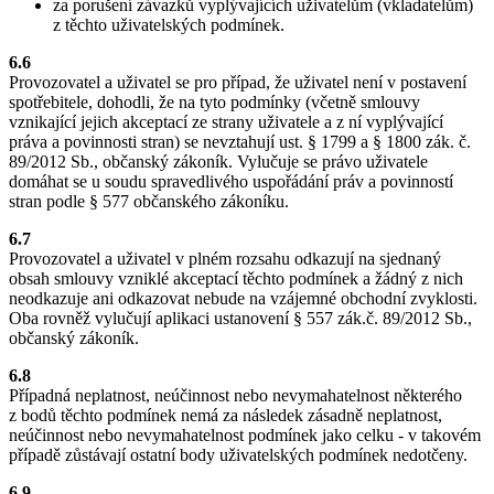
za porušení závazků vyplývajících uživatelům (vkladatelům)
z těchto uživatelských podmínek.
6.6
Provozovatel a uživatel se pro případ, že uživatel není v postavení
spotřebitele, dohodli, že na tyto podmínky (včetně smlouvy
vznikající jejich akceptací ze strany uživatele a z ní vyplývající
práva a povinnosti stran) se nevztahují ust. § 1799 a § 1800 zák. č.
89/2012 Sb., občanský zákoník. Vylučuje se právo uživatele
domáhat se u soudu spravedlivého uspořádání práv a povinností
stran podle § 577 občanského zákoníku.
6.7
Provozovatel a uživatel v plném rozsahu odkazují na sjednaný
obsah smlouvy vzniklé akceptací těchto podmínek a žádný z nich
neodkazuje ani odkazovat nebude na vzájemné obchodní zvyklosti.
Oba rovněž vylučují aplikaci ustanovení § 557 zák.č. 89/2012 Sb.,
občanský zákoník.
6.8
Případná neplatnost, neúčinnost nebo nevymahatelnost některého
z bodů těchto podmínek nemá za následek zásadně neplatnost,
neúčinnost nebo nevymahatelnost podmínek jako celku - v takovém
případě zůstávají ostatní body uživatelských podmínek nedotčeny.
6.9