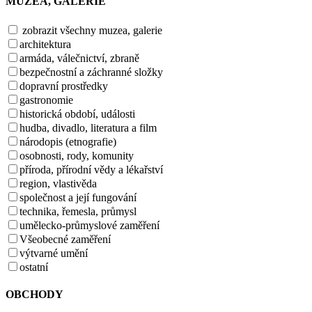
MUZEA, GALERIE
zobrazit všechny muzea, galerie
architektura
armáda, válečnictví, zbraně
bezpečnostní a záchranné složky
dopravní prostředky
gastronomie
historická období, události
hudba, divadlo, literatura a film
národopis (etnografie)
osobnosti, rody, komunity
příroda, přírodní vědy a lékařství
region, vlastivěda
společnost a její fungování
technika, řemesla, průmysl
umělecko-průmyslové zaměření
Všeobecné zaměření
výtvarné umění
ostatní
OBCHODY