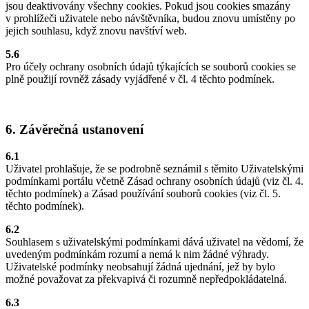
jsou deaktivovány všechny cookies. Pokud jsou cookies smazány
v prohlížeči uživatele nebo návštěvníka, budou znovu umístěny po
jejich souhlasu, když znovu navštíví web.
5.6
Pro účely ochrany osobních údajů týkajících se souborů cookies se
plně použijí rovněž zásady vyjádřené v čl. 4 těchto podmínek.
6. Závěrečná ustanovení
6.1
Uživatel prohlašuje, že se podrobně seznámil s těmito Uživatelskými
podmínkami portálu včetně Zásad ochrany osobních údajů (viz čl. 4.
těchto podmínek) a Zásad používání souborů cookies (viz čl. 5.
těchto podmínek).
6.2
Souhlasem s uživatelskými podmínkami dává uživatel na vědomí, že
uvedeným podmínkám rozumí a nemá k nim žádné výhrady.
Uživatelské podmínky neobsahují žádná ujednání, jež by bylo
možné považovat za překvapivá či rozumně nepředpokládatelná.
6.3