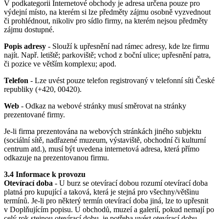
V podkategorii Internetové obchody je adresa určena pouze pro
výdejní místo, na kterém si lze předměty zájmu osobně vyzvednout
či prohlédnout, nikoliv pro sídlo firmy, na kterém nejsou předměty
zájmu dostupné.
Popis adresy
- Slouží k upřesnění nad rámec adresy, kde lze firmu
najít. Např. letiště; parkoviště; vchod z boční ulice; upřesnění patra,
či pozice ve větším komplexu; apod.
Telefon
- Lze uvést pouze telefon registrovaný v telefonní síti České
republiky (+420, 00420).
Web
- Odkaz na webové stránky musí směrovat na stránky
prezentované firmy.
Je-li firma prezentována na webových stránkách jiného subjektu
(sociální sítě, nadřazené muzeum, výstaviště, obchodní či kulturní
centrum atd.), musí být uvedena internetová adresa, která přímo
odkazuje na prezentovanou firmu.
3.4 Informace k provozu
Otevírací doba
- U burz se otevírací dobou rozumí otevírací doba
platná pro kupující a taková, která je stejná pro všechny/většinu
termínů. Je-li pro některý termín otevírací doba jiná, lze to upřesnit
v Doplňujícím popisu. U obchodů, muzeí a galerií, pokud nemají po
celý rok stejnou otevírací dobu, je potřeba uvést otevírací dobu