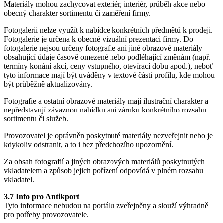
Materiály mohou zachycovat exteriér, interiér, průběh akce nebo
obecný charakter sortimentu či zaměření firmy.
Fotogalerii nelze využít k nabídce konkrétních předmětů k prodeji.
Fotogalerie je určena k obecné vizuální prezentaci firmy. Do
fotogalerie nejsou určeny fotografie ani jiné obrazové materiály
obsahující údaje časově omezené nebo podléhající změnám (např.
termíny konání akcí, ceny vstupného, otevírací dobu apod.), neboť
tyto informace mají být uváděny v textové části profilu, kde mohou
být průběžně aktualizovány.
Fotografie a ostatní obrazové materiály mají ilustrační charakter a
nepředstavují závaznou nabídku ani záruku konkrétního rozsahu
sortimentu či služeb.
Provozovatel je oprávněn poskytnuté materiály nezveřejnit nebo je
kdykoliv odstranit, a to i bez předchozího upozornění.
Za obsah fotografií a jiných obrazových materiálů poskytnutých
vkladatelem a způsob jejich pořízení odpovídá v plném rozsahu
vkladatel.
3.7 Info pro Antikport
Tyto informace nebudou na portálu zveřejněny a slouží výhradně
pro potřeby provozovatele.