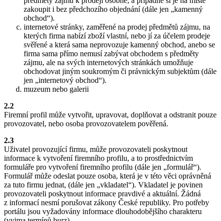
předměty zájmu k prodeji osobně, a případně si je na místě
zakoupit i bez předchozího objednání (dále jen „kamenný
obchod“).
internetové stránky, zaměřené na prodej předmětů zájmu, na
kterých firma nabízí zboží vlastní, nebo jí za účelem prodeje
svěřené a která sama neprovozuje kamenný obchod, anebo se
firma sama přímo nemusí zabývat obchodem s předměty
zájmu, ale na svých internetových stránkách umožňuje
obchodovat jiným soukromým či právnickým subjektům (dále
jen „internetový obchod“).
muzeum nebo galerii
2.2
Firemní profil může vytvořit, upravovat, doplňovat a odstranit pouze
provozovatel, nebo osoba provozovatelem pověřená.
2.3
Uživatel provozující firmu, může provozovateli poskytnout
informace k vytvoření firemního profilu, a to prostřednictvím
formuláře pro vytvoření firemního profilu (dále jen „formulář“).
Formulář může odeslat pouze osoba, která je v této věci oprávněná
za tuto firmu jednat, (dále jen „vkladatel“). Vkladatel je povinen
provozovateli poskytnout informace pravdivé a aktuální. Žádná
z informací nesmí porušovat zákony České republiky. Pro potřeby
portálu jsou vyžadovány informace dlouhodobějšího charakteru
(vyjma termínů burz).