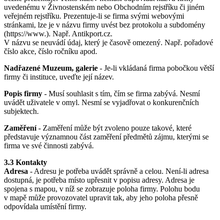
uvedenému v Živnostenském nebo Obchodním rejstříku či jiném
veřejném rejstříku. Prezentuje-li se firma svými webovými
stránkami, lze je v názvu firmy uvést bez protokolu a subdomény
(https://www.). Např. Antikport.cz.
V názvu se neuvádí údaj, který je časově omezený. Např. pořadové
číslo akce, číslo ročníku apod.
Nadřazené Muzeum, galerie
- Je-li vkládaná firma pobočkou větší
firmy či instituce, uveďte její název.
Popis firmy
- Musí souhlasit s tím, čím se firma zabývá. Nesmí
uvádět uživatele v omyl. Nesmí se vyjadřovat o konkurenčních
subjektech.
Zaměření
- Zaměření může být zvoleno pouze takové, které
představuje významnou část zaměření předmětů zájmu, kterými se
firma ve své činnosti zabývá.
3.3 Kontakty
Adresa
- Adresu je potřeba uvádět správně a celou. Není-li adresa
dostupná, je potřeba místo upřesnit v popisu adresy. Adresa je
spojena s mapou, v níž se zobrazuje poloha firmy. Polohu bodu
v mapě může provozovatel upravit tak, aby jeho poloha přesně
odpovídala umístění firmy.