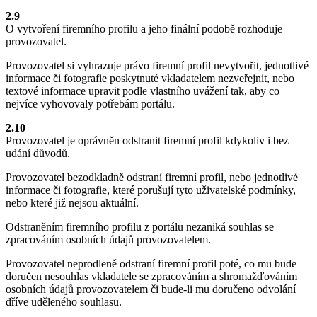
2.9
O vytvoření firemního profilu a jeho finální podobě rozhoduje
provozovatel.
Provozovatel si vyhrazuje právo firemní profil nevytvořit, jednotlivé
informace či fotografie poskytnuté vkladatelem nezveřejnit, nebo
textové informace upravit podle vlastního uvážení tak, aby co
nejvíce vyhovovaly potřebám portálu.
2.10
Provozovatel je oprávněn odstranit firemní profil kdykoliv i bez
udání důvodů.
Provozovatel bezodkladně odstraní firemní profil, nebo jednotlivé
informace či fotografie, které porušují tyto uživatelské podmínky,
nebo které již nejsou aktuální.
Odstraněním firemního profilu z portálu nezaniká souhlas se
zpracováním osobních údajů provozovatelem.
Provozovatel neprodleně odstraní firemní profil poté, co mu bude
doručen nesouhlas vkladatele se zpracováním a shromažďováním
osobních údajů provozovatelem či bude-li mu doručeno odvolání
dříve uděleného souhlasu.