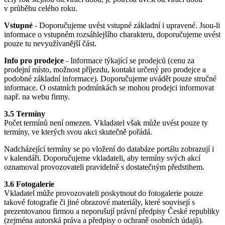
v průběhu celého roku.
Vstupné
- Doporučujeme uvést vstupné základní i upravené. Jsou-li
informace o vstupném rozsáhlejšího charakteru, doporučujeme uvést
pouze tu nevyužívanější část.
Info pro prodejce
- Informace týkající se prodejců (cenu za
prodejní místo, možnost příjezdu, kontakt určený pro prodejce a
podobné základní informace). Doporučujeme uvádět pouze stručné
informace. O ostatních podmínkách se mohou prodejci informovat
např. na webu firmy.
3.5 Termíny
Počet termínů není omezen. Vkladatel však může uvést pouze ty
termíny, ve kterých svou akci skutečně pořádá.
Nadcházející termíny se po vložení do databáze portálu zobrazují i
v kalendáři. Doporučujeme vkladateli, aby termíny svých akcí
oznamoval provozovateli pravidelně s dostatečným předstihem.
3.6 Fotogalerie
Vkladatel může provozovateli poskytnout do fotogalerie pouze
takové fotografie či jiné obrazové materiály, které souvisejí s
prezentovanou firmou a neporušují právní předpisy České republiky
(zejména autorská práva a předpisy o ochraně osobních údajů).