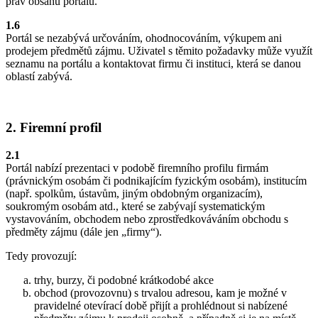
práv obsahu portálu.
1.6
Portál se nezabývá určováním, ohodnocováním, výkupem ani
prodejem předmětů zájmu. Uživatel s těmito požadavky může využít
seznamu na portálu a kontaktovat firmu či instituci, která se danou
oblastí zabývá.
2. Firemní profil
2.1
Portál nabízí prezentaci v podobě firemního profilu firmám
(právnickým osobám či podnikajícím fyzickým osobám), institucím
(např. spolkům, ústavům, jiným obdobným organizacím),
soukromým osobám atd., které se zabývají systematickým
vystavováním, obchodem nebo zprostředkováváním obchodu s
předměty zájmu (dále jen „firmy“).
Tedy provozují:
trhy, burzy, či podobné krátkodobé akce
obchod (provozovnu) s trvalou adresou, kam je možné v
pravidelné otevírací době přijít a prohlédnout si nabízené