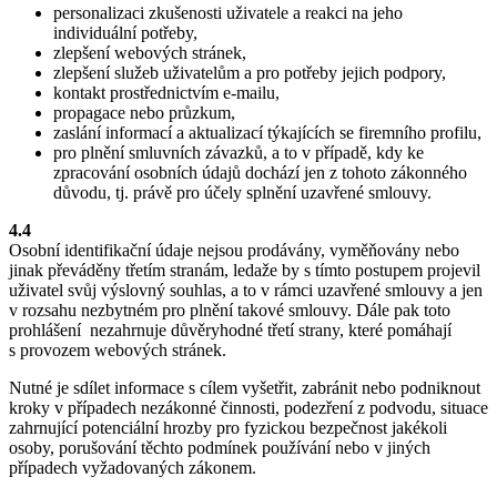
personalizaci zkušenosti uživatele a reakci na jeho
individuální potřeby,
zlepšení webových stránek,
zlepšení služeb uživatelům a pro potřeby jejich podpory,
kontakt prostřednictvím e-mailu,
propagace nebo průzkum,
zaslání informací a aktualizací týkajících se firemního profilu,
pro plnění smluvních závazků, a to v případě, kdy ke
zpracování osobních údajů dochází jen z tohoto zákonného
důvodu, tj. právě pro účely splnění uzavřené smlouvy.
4.4
Osobní identifikační údaje nejsou prodávány, vyměňovány nebo
jinak převáděny třetím stranám, ledaže by s tímto postupem projevil
uživatel svůj výslovný souhlas, a to v rámci uzavřené smlouvy a jen
v rozsahu nezbytném pro plnění takové smlouvy. Dále pak toto
prohlášení nezahrnuje důvěryhodné třetí strany, které pomáhají
s provozem webových stránek.
Nutné je sdílet informace s cílem vyšetřit, zabránit nebo podniknout
kroky v případech nezákonné činnosti, podezření z podvodu, situace
zahrnující potenciální hrozby pro fyzickou bezpečnost jakékoli
osoby, porušování těchto podmínek používání nebo v jiných
případech vyžadovaných zákonem.