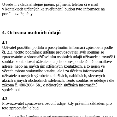
Uvede-li vkladatel stejné jméno, příjmení, telefon či e-mail
v kontaktech určených ke zveřejnění, budou tyto informace na
portálu zveřejněny.
4. Ochrana osobních údajů
4.1
Uživatel použitím portálu a poskytnutím informací způsobem podle
čl. 2.3. těchto podmínek uděluje provozovateli svůj souhlas se
zpracováním a shromažďováním osobních údajů uživatele a rovněž i
souhlas kontaktovat uživatele na jeho korespondenční či e-mailové
adrese, nebo na jiných jím sdělených kontaktech, a to nejen ve
věcech tohoto smluvního vztahu, ale i za účelem informování
uživatele o nových výrobcích, službách, nabídkách, slevových
akcích a jiných obchodních sděleních. Tento souhlas se uděluje i dle
zákona č. 480/2004 Sb., o některých službách informační
společnosti.
4.2
Provozovatel zpracovává osobní údaje, kdy právním základem pro
toto zpracování je buď
uzavřená smlouva mezi provozovatelem a uživatelem, a to na