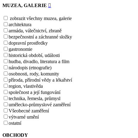
MUZEA, GALERIE
zobrazit všechny muzea, galerie
architektura
armáda, válečnictví, zbraně
bezpečnostní a záchranné složky
dopravní prostředky
gastronomie
historická období, události
hudba, divadlo, literatura a film
národopis (etnografie)
osobnosti, rody, komunity
příroda, přírodní vědy a lékařství
region, vlastivěda
společnost a její fungování
technika, řemesla, průmysl
umělecko-průmyslové zaměření
Všeobecné zaměření
výtvarné umění
ostatní
OBCHODY