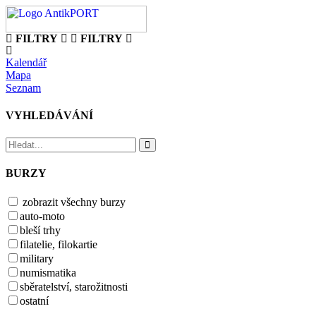
FILTRY
FILTRY
Kalendář
Mapa
Seznam
VYHLEDÁVÁNÍ
BURZY
zobrazit všechny burzy
auto-moto
bleší trhy
filatelie, filokartie
military
numismatika
sběratelství, starožitnosti
ostatní