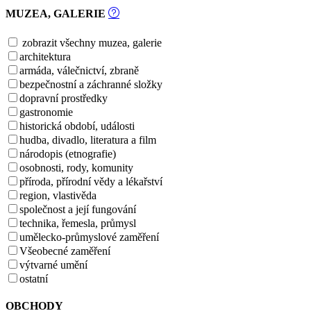
MUZEA, GALERIE
zobrazit všechny muzea, galerie
architektura
armáda, válečnictví, zbraně
bezpečnostní a záchranné složky
dopravní prostředky
gastronomie
historická období, události
hudba, divadlo, literatura a film
národopis (etnografie)
osobnosti, rody, komunity
příroda, přírodní vědy a lékařství
region, vlastivěda
společnost a její fungování
technika, řemesla, průmysl
umělecko-průmyslové zaměření
Všeobecné zaměření
výtvarné umění
ostatní
OBCHODY