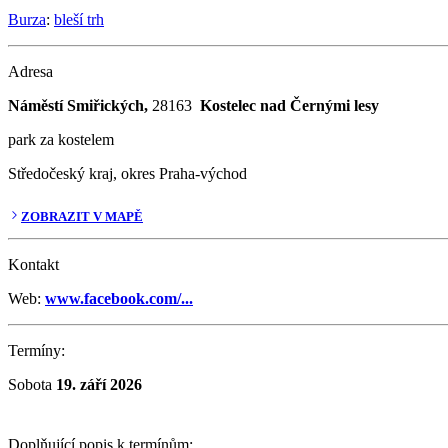
Burza
:
bleší trh
Adresa
Náměstí Smiřických,
28163
Kostelec nad Černými lesy
park za kostelem
Středočeský kraj, okres Praha-východ
ZOBRAZIT V MAPĚ
Kontakt
Web:
www.facebook.com/...
Termíny:
Sobota
19. září 2026
Doplňující popis k termínům: