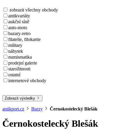
zobrazit všechny obchody
antikvariáty
aukční síně
auto-moto
bazary-retro
filatelie, filokartie
military
nábytek
numismatika
prodejní galerie
starožitnosti
ostatní
internetové obchody
Zobrazit výsledky
antikport.cz
Burzy
Černokostelecký Blešák
Černokostelecký Blešák