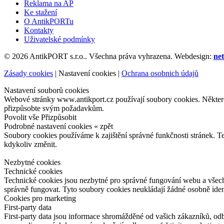
Reklama na AP
Ke stažení
O AntikPORTu
Kontakty
Uživatelské podmínky
© 2026 AntikPORT s.r.o.. Všechna práva vyhrazena. Webdesign:
net
Zásady cookies
|
Nastavení cookies
|
Ochrana osobnich údajů
Nastavení souborů cookies
Webové stránky www.antikport.cz používají soubory cookies. Některé z
přizpůsobte svým požadavkům.
Povolit vše
Přizpůsobit
Podrobné nastavení cookies
« zpět
Soubory cookies používáme k zajištění správné funkčnosti stránek. T
kdykoliv změnit.
Nezbytné cookies
Technické cookies
Technické cookies jsou nezbytné pro správné fungování webu a všech 
správně fungovat. Tyto soubory cookies neukládají žádné osobně iden
Cookies pro marketing
First-party data
First-party data jsou informace shromážděné od vašich zákazníků, od