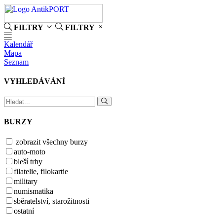
FILTRY
FILTRY
Kalendář
Mapa
Seznam
VYHLEDÁVÁNÍ
BURZY
zobrazit všechny burzy
auto-moto
bleší trhy
filatelie, filokartie
military
numismatika
sběratelství, starožitnosti
ostatní