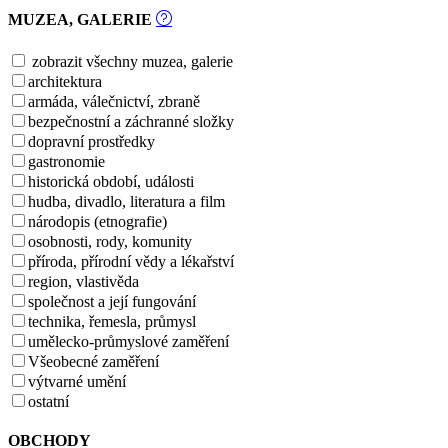
MUZEA, GALERIE
zobrazit všechny muzea, galerie
architektura
armáda, válečnictví, zbraně
bezpečnostní a záchranné složky
dopravní prostředky
gastronomie
historická období, události
hudba, divadlo, literatura a film
národopis (etnografie)
osobnosti, rody, komunity
příroda, přírodní vědy a lékařství
region, vlastivěda
společnost a její fungování
technika, řemesla, průmysl
umělecko-průmyslové zaměření
Všeobecné zaměření
výtvarné umění
ostatní
OBCHODY