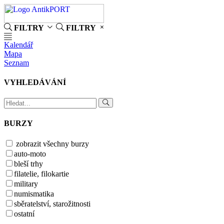
FILTRY
FILTRY
Kalendář
Mapa
Seznam
VYHLEDÁVÁNÍ
BURZY
zobrazit všechny burzy
auto-moto
bleší trhy
filatelie, filokartie
military
numismatika
sběratelství, starožitnosti
ostatní