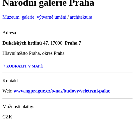
Národní galerie Praha
Muzeum, galerie
:
výtvarné umění
/
architektura
Adresa
Dukelských hrdinů 47,
17000
Praha 7
Hlavní město Praha, okres Praha
ZOBRAZIT V MAPĚ
Kontakt
Web:
www.ngprague.cz/o-nas/budovy/veletrzni-palac
Možnosti platby:
CZK