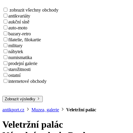
zobrazit všechny obchody
antikvariáty
aukční síně
auto-moto
bazary-retro
filatelie, filokartie
military
nábytek
numismatika
prodejní galerie
starožitnosti
ostatní
internetové obchody
Zobrazit výsledky
antikport.cz
Muzea, galerie
Veletržní palác
Veletržní palác