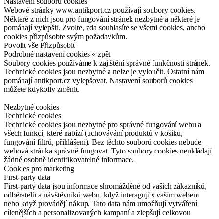
Nastavení souborů cookies
Webové stránky www.antikport.cz používají soubory cookies.
Některé z nich jsou pro fungování stránek nezbytné a některé je
pomáhají vylepšit. Zvolte, zda souhlasíte se všemi cookies, anebo
cookies přizpůsobte svým požadavkům.
Povolit vše
Přizpůsobit
Podrobné nastavení cookies
« zpět
Soubory cookies používáme k zajištění správné funkčnosti stránek.
Technické cookies jsou nezbytné a nelze je vyloučit. Ostatní nám
pomáhají antikport.cz vylepšovat. Nastavení souborů cookies
můžete kdykoliv změnit.
Nezbytné cookies
Technické cookies
Technické cookies jsou nezbytné pro správné fungování webu a
všech funkcí, které nabízí (uchovávání produktů v košíku,
fungování filtrů, přihlášení). Bez těchto souborů cookies nebude
webová stránka správně fungovat. Tyto soubory cookies neukládají
žádné osobně identifikovatelné informace.
Cookies pro marketing
First-party data
First-party data jsou informace shromážděné od vašich zákazníků,
odběratelů a návštěvníků webu, když interagují s vaším webem
nebo když provádějí nákup. Tato data nám umožňují vytváření
cílenějších a personalizovaných kampaní a zlepšují celkovou