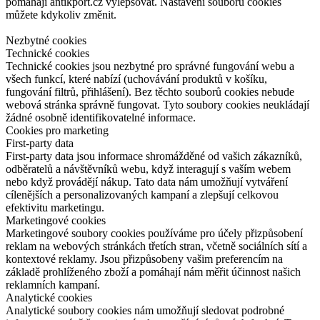
pomáhají antikport.cz vylepšovat. Nastavení souborů cookies
můžete kdykoliv změnit.
Nezbytné cookies
Technické cookies
Technické cookies jsou nezbytné pro správné fungování webu a
všech funkcí, které nabízí (uchovávání produktů v košíku,
fungování filtrů, přihlášení). Bez těchto souborů cookies nebude
webová stránka správně fungovat. Tyto soubory cookies neukládají
žádné osobně identifikovatelné informace.
Cookies pro marketing
First-party data
First-party data jsou informace shromážděné od vašich zákazníků,
odběratelů a návštěvníků webu, když interagují s vaším webem
nebo když provádějí nákup. Tato data nám umožňují vytváření
cílenějších a personalizovaných kampaní a zlepšují celkovou
efektivitu marketingu.
Marketingové cookies
Marketingové soubory cookies používáme pro účely přizpůsobení
reklam na webových stránkách třetích stran, včetně sociálních sítí a
kontextové reklamy. Jsou přizpůsobeny vašim preferencím na
základě prohlíženého zboží a pomáhají nám měřit účinnost našich
reklamních kampaní.
Analytické cookies
Analytické soubory cookies nám umožňují sledovat podrobné