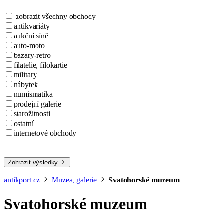
zobrazit všechny obchody
antikvariáty
aukční síně
auto-moto
bazary-retro
filatelie, filokartie
military
nábytek
numismatika
prodejní galerie
starožitnosti
ostatní
internetové obchody
Zobrazit výsledky
antikport.cz
Muzea, galerie
Svatohorské muzeum
Svatohorské muzeum