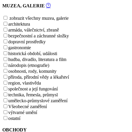
MUZEA, GALERIE
zobrazit všechny muzea, galerie
architektura
armáda, válečnictví, zbraně
bezpečnostní a záchranné složky
dopravní prostředky
gastronomie
historická období, události
hudba, divadlo, literatura a film
národopis (etnografie)
osobnosti, rody, komunity
příroda, přírodní vědy a lékařství
region, vlastivěda
společnost a její fungování
technika, řemesla, průmysl
umělecko-průmyslové zaměření
Všeobecné zaměření
výtvarné umění
ostatní
OBCHODY