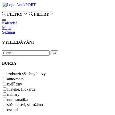
FILTRY
FILTRY
Kalendář
Mapa
Seznam
VYHLEDÁVÁNÍ
BURZY
zobrazit všechny burzy
auto-moto
bleší trhy
filatelie, filokartie
military
numismatika
sběratelství, starožitnosti
ostatní