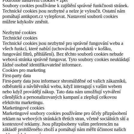
Podrobné nastavení cookies
« zpět
Soubory cookies používáme k zajištění správné funkčnosti stránek.
Technické cookies jsou nezbytné a nelze je vyloučit. Ostatní nám
pomáhají antikport.cz vylepšovat. Nastavení souborů cookies
můžete kdykoliv změnit.
Nezbytné cookies
Technické cookies
Technické cookies jsou nezbytné pro správné fungování webu a
všech funkcí, které nabízí (uchovávání produktů v košíku,
fungování filtrů, přihlášení). Bez těchto souborů cookies nebude
webová stránka správně fungovat. Tyto soubory cookies neukládají
žádné osobně identifikovatelné informace.
Cookies pro marketing
First-party data
First-party data jsou informace shromážděné od vašich zákazníků,
odběratelů a návštěvníků webu, když interagují s vaším webem
nebo když provádějí nákup. Tato data nám umožňují vytváření
cílenějších a personalizovaných kampaní a zlepšují celkovou
efektivitu marketingu.
Marketingové cookies
Marketingové soubory cookies používáme pro účely přizpůsobení
reklam na webových stránkách třetích stran, včetně sociálních sítí a
kontextové reklamy. Jsou přizpůsobeny vašim preferencím na
základě prohlíženého zboží a pomáhají nám měřit účinnost našich