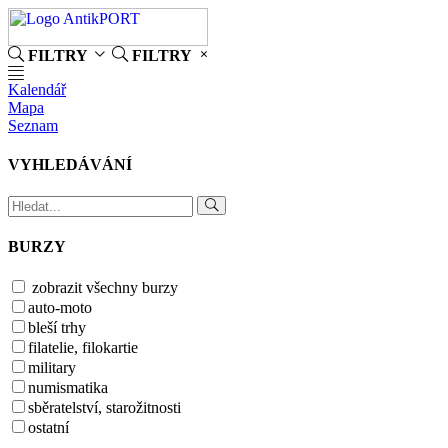
FILTRY
FILTRY
Kalendář
Mapa
Seznam
VYHLEDÁVÁNÍ
BURZY
zobrazit všechny burzy
auto-moto
bleší trhy
filatelie, filokartie
military
numismatika
sběratelství, starožitnosti
ostatní