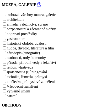
MUZEA, GALERIE
zobrazit všechny muzea, galerie
architektura
armáda, válečnictví, zbraně
bezpečnostní a záchranné složky
dopravní prostředky
gastronomie
historická období, události
hudba, divadlo, literatura a film
národopis (etnografie)
osobnosti, rody, komunity
příroda, přírodní vědy a lékařství
region, vlastivěda
společnost a její fungování
technika, řemesla, průmysl
umělecko-průmyslové zaměření
Všeobecné zaměření
výtvarné umění
ostatní
OBCHODY