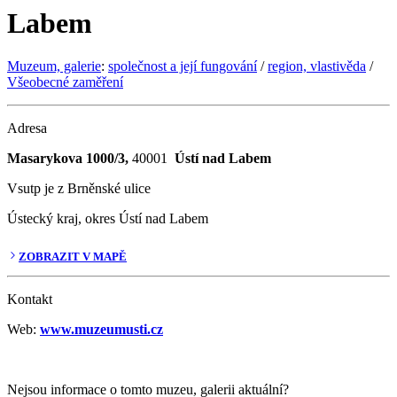
Labem
Muzeum, galerie
:
společnost a její fungování
/
region, vlastivěda
/
Všeobecné zaměření
Adresa
Masarykova 1000/3,
40001
Ústí nad Labem
Vsutp je z Brněnské ulice
Ústecký kraj, okres Ústí nad Labem
ZOBRAZIT V MAPĚ
Kontakt
Web:
www.muzeumusti.cz
Nejsou informace o tomto muzeu, galerii aktuální?