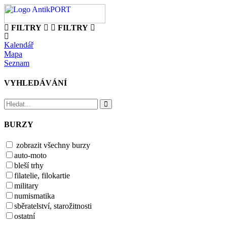
FILTRY
FILTRY
Kalendář
Mapa
Seznam
VYHLEDÁVÁNÍ
BURZY
zobrazit všechny burzy
auto-moto
bleší trhy
filatelie, filokartie
military
numismatika
sběratelství, starožitnosti
ostatní