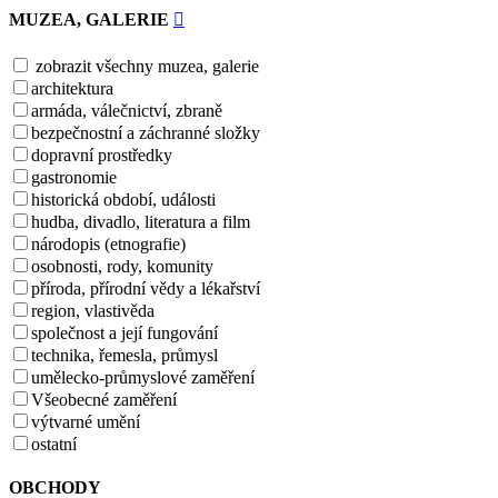
MUZEA, GALERIE
zobrazit všechny muzea, galerie
architektura
armáda, válečnictví, zbraně
bezpečnostní a záchranné složky
dopravní prostředky
gastronomie
historická období, události
hudba, divadlo, literatura a film
národopis (etnografie)
osobnosti, rody, komunity
příroda, přírodní vědy a lékařství
region, vlastivěda
společnost a její fungování
technika, řemesla, průmysl
umělecko-průmyslové zaměření
Všeobecné zaměření
výtvarné umění
ostatní
OBCHODY