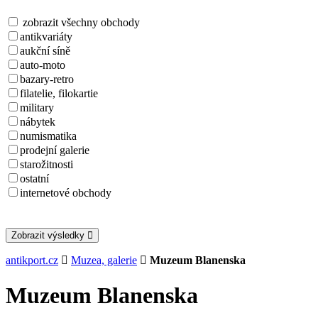
zobrazit všechny obchody
antikvariáty
aukční síně
auto-moto
bazary-retro
filatelie, filokartie
military
nábytek
numismatika
prodejní galerie
starožitnosti
ostatní
internetové obchody
Zobrazit výsledky
antikport.cz
Muzea, galerie
Muzeum Blanenska
Muzeum Blanenska