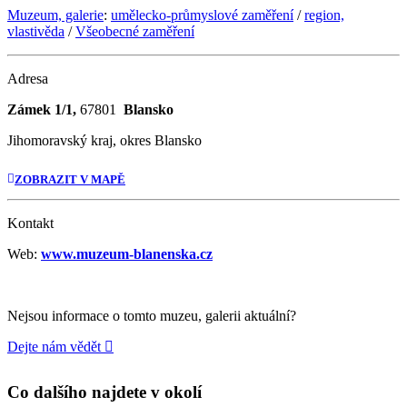
Muzeum, galerie
:
umělecko-průmyslové zaměření
/
region,
vlastivěda
/
Všeobecné zaměření
Adresa
Zámek 1/1,
67801
Blansko
Jihomoravský kraj, okres Blansko
ZOBRAZIT V MAPĚ
Kontakt
Web:
www.muzeum-blanenska.cz
Nejsou informace o tomto muzeu, galerii aktuální?
Dejte nám vědět
Co dalšího najdete v okolí