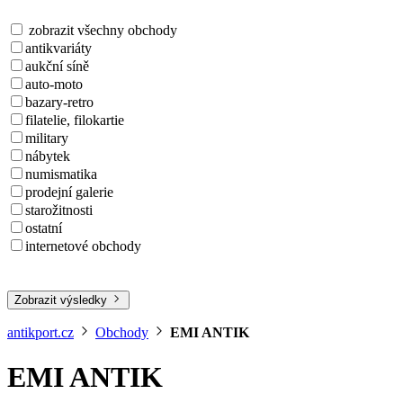
zobrazit všechny obchody
antikvariáty
aukční síně
auto-moto
bazary-retro
filatelie, filokartie
military
nábytek
numismatika
prodejní galerie
starožitnosti
ostatní
internetové obchody
Zobrazit výsledky
antikport.cz
Obchody
EMI ANTIK
EMI ANTIK