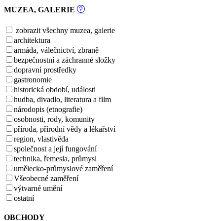
MUZEA, GALERIE
zobrazit všechny muzea, galerie
architektura
armáda, válečnictví, zbraně
bezpečnostní a záchranné složky
dopravní prostředky
gastronomie
historická období, události
hudba, divadlo, literatura a film
národopis (etnografie)
osobnosti, rody, komunity
příroda, přírodní vědy a lékařství
region, vlastivěda
společnost a její fungování
technika, řemesla, průmysl
umělecko-průmyslové zaměření
Všeobecné zaměření
výtvarné umění
ostatní
OBCHODY