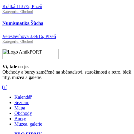
Krátká 1137/5, Plzeň
Kategorie: Obchod
Numismatika Šůcha
Veleslavínova 339/16, Plzeň
Kategorie: Obchod
Ví, kde co je.
Obchody a burzy zaměřené na sběratelství, starožitnosti a retro, bleší
trhy, muzea a galerie.
Kalendář
Seznam
Mapa
Obchody
Burzy
Muzea, galerie