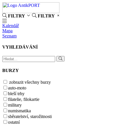
FILTRY
FILTRY
Kalendář
Mapa
Seznam
VYHLEDÁVÁNÍ
BURZY
zobrazit všechny burzy
auto-moto
bleší trhy
filatelie, filokartie
military
numismatika
sběratelství, starožitnosti
ostatní