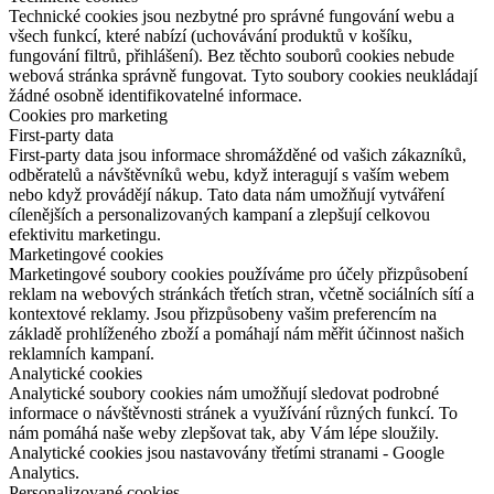
Technické cookies jsou nezbytné pro správné fungování webu a
všech funkcí, které nabízí (uchovávání produktů v košíku,
fungování filtrů, přihlášení). Bez těchto souborů cookies nebude
webová stránka správně fungovat. Tyto soubory cookies neukládají
žádné osobně identifikovatelné informace.
Cookies pro marketing
First-party data
First-party data jsou informace shromážděné od vašich zákazníků,
odběratelů a návštěvníků webu, když interagují s vaším webem
nebo když provádějí nákup. Tato data nám umožňují vytváření
cílenějších a personalizovaných kampaní a zlepšují celkovou
efektivitu marketingu.
Marketingové cookies
Marketingové soubory cookies používáme pro účely přizpůsobení
reklam na webových stránkách třetích stran, včetně sociálních sítí a
kontextové reklamy. Jsou přizpůsobeny vašim preferencím na
základě prohlíženého zboží a pomáhají nám měřit účinnost našich
reklamních kampaní.
Analytické cookies
Analytické soubory cookies nám umožňují sledovat podrobné
informace o návštěvnosti stránek a využívání různých funkcí. To
nám pomáhá naše weby zlepšovat tak, aby Vám lépe sloužily.
Analytické cookies jsou nastavovány třetími stranami - Google
Analytics.
Personalizované cookies