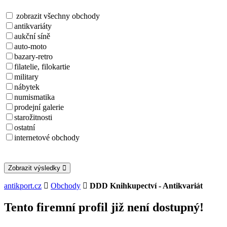
zobrazit všechny obchody
antikvariáty
aukční síně
auto-moto
bazary-retro
filatelie, filokartie
military
nábytek
numismatika
prodejní galerie
starožitnosti
ostatní
internetové obchody
Zobrazit výsledky
antikport.cz
Obchody
DDD Knihkupectví - Antikvariát
Tento firemní profil již není dostupný!