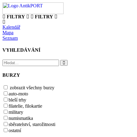
FILTRY
FILTRY
Kalendář
Mapa
Seznam
VYHLEDÁVÁNÍ
BURZY
zobrazit všechny burzy
auto-moto
bleší trhy
filatelie, filokartie
military
numismatika
sběratelství, starožitnosti
ostatní