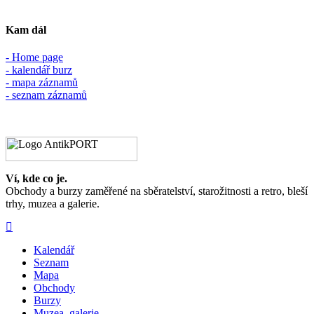
Kam dál
- Home page
- kalendář burz
- mapa záznamů
- seznam záznamů
Ví, kde co je.
Obchody a burzy zaměřené na sběratelství, starožitnosti a retro, bleší
trhy, muzea a galerie.
Kalendář
Seznam
Mapa
Obchody
Burzy
Muzea, galerie