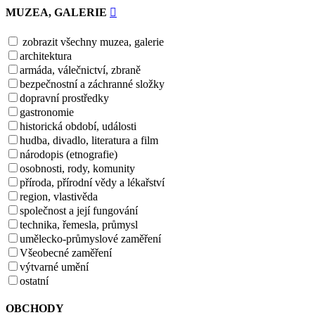
MUZEA, GALERIE
zobrazit všechny muzea, galerie
architektura
armáda, válečnictví, zbraně
bezpečnostní a záchranné složky
dopravní prostředky
gastronomie
historická období, události
hudba, divadlo, literatura a film
národopis (etnografie)
osobnosti, rody, komunity
příroda, přírodní vědy a lékařství
region, vlastivěda
společnost a její fungování
technika, řemesla, průmysl
umělecko-průmyslové zaměření
Všeobecné zaměření
výtvarné umění
ostatní
OBCHODY