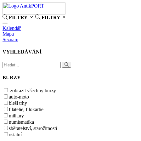
FILTRY
FILTRY
Kalendář
Mapa
Seznam
VYHLEDÁVÁNÍ
BURZY
zobrazit všechny burzy
auto-moto
bleší trhy
filatelie, filokartie
military
numismatika
sběratelství, starožitnosti
ostatní