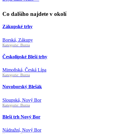
Co dalšího najdete v okolí
Zákupské trhy
Borská, Zákupy
Kategorie: Burza
Českolipské Bleší trhy
Mimoňská, Česká Lípa
Kategorie: Burza
Novoborský Blešák
Sloupská, Nový Bor
Kategorie: Burza
Bleší trh Nový Bor
Nádražní, Nový Bor