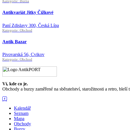
Kategorie: Burza
Antikvariát Jitky Čížkové
Paní Zdislavy 300, Česká Lípa
Kategorie: Obchod
Antik Bazar
Pivovarská 56, Cvikov
Kategorie: Obchod
Ví, kde co je.
Obchody a burzy zaměřené na sběratelství, starožitnosti a retro, bleší 
Kalendář
Seznam
Mapa
Obchody
Burzy