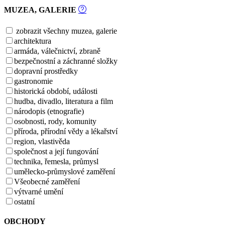
MUZEA, GALERIE
zobrazit všechny muzea, galerie
architektura
armáda, válečnictví, zbraně
bezpečnostní a záchranné složky
dopravní prostředky
gastronomie
historická období, události
hudba, divadlo, literatura a film
národopis (etnografie)
osobnosti, rody, komunity
příroda, přírodní vědy a lékařství
region, vlastivěda
společnost a její fungování
technika, řemesla, průmysl
umělecko-průmyslové zaměření
Všeobecné zaměření
výtvarné umění
ostatní
OBCHODY