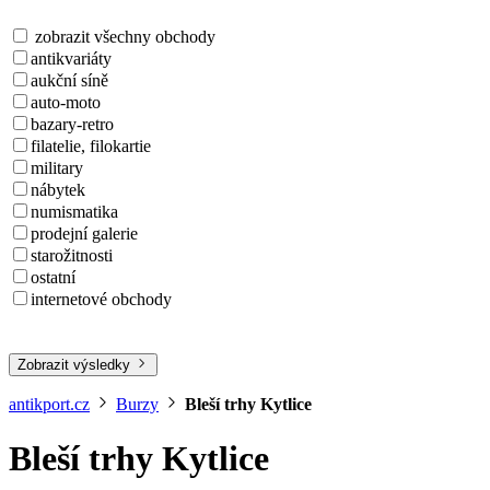
zobrazit všechny obchody
antikvariáty
aukční síně
auto-moto
bazary-retro
filatelie, filokartie
military
nábytek
numismatika
prodejní galerie
starožitnosti
ostatní
internetové obchody
Zobrazit výsledky
antikport.cz
Burzy
Bleší trhy Kytlice
Bleší trhy Kytlice