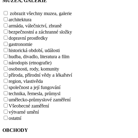
MUZEA, GALERIE
zobrazit všechny muzea, galerie
architektura
armáda, válečnictví, zbraně
bezpečnostní a záchranné složky
dopravní prostředky
gastronomie
historická období, události
hudba, divadlo, literatura a film
národopis (etnografie)
osobnosti, rody, komunity
příroda, přírodní vědy a lékařství
region, vlastivěda
společnost a její fungování
technika, řemesla, průmysl
umělecko-průmyslové zaměření
Všeobecné zaměření
výtvarné umění
ostatní
OBCHODY