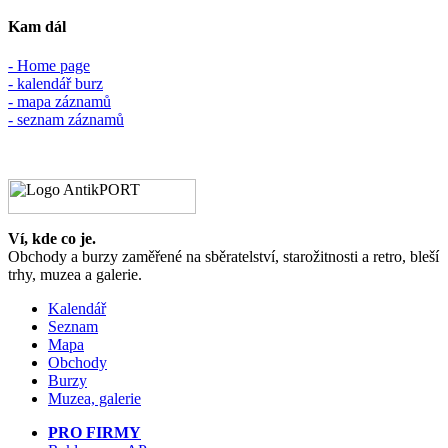
Kam dál
- Home page
- kalendář burz
- mapa záznamů
- seznam záznamů
Ví, kde co je.
Obchody a burzy zaměřené na sběratelství, starožitnosti a retro, bleší
trhy, muzea a galerie.
Kalendář
Seznam
Mapa
Obchody
Burzy
Muzea, galerie
PRO FIRMY