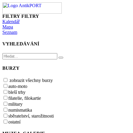
FILTRY
FILTRY
Kalendář
Mapa
Seznam
VYHLEDÁVÁNÍ
BURZY
zobrazit všechny burzy
auto-moto
bleší trhy
filatelie, filokartie
military
numismatika
sběratelství, starožitnosti
ostatní