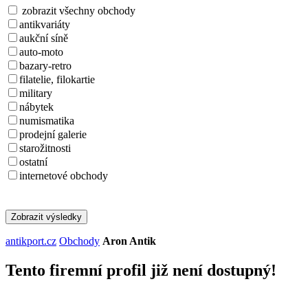
zobrazit všechny obchody
antikvariáty
aukční síně
auto-moto
bazary-retro
filatelie, filokartie
military
nábytek
numismatika
prodejní galerie
starožitnosti
ostatní
internetové obchody
Zobrazit výsledky
antikport.cz
Obchody
Aron Antik
Tento firemní profil již není dostupný!