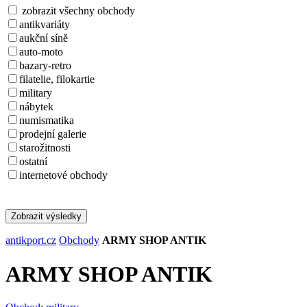
zobrazit všechny obchody
antikvariáty
aukční síně
auto-moto
bazary-retro
filatelie, filokartie
military
nábytek
numismatika
prodejní galerie
starožitnosti
ostatní
internetové obchody
Zobrazit výsledky
antikport.cz
Obchody
ARMY SHOP ANTIK
ARMY SHOP ANTIK