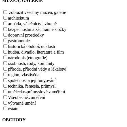
MUZEA, GALERIE
zobrazit všechny muzea, galerie
architektura
armáda, válečnictví, zbraně
bezpečnostní a záchranné složky
dopravní prostředky
gastronomie
historická období, události
hudba, divadlo, literatura a film
národopis (etnografie)
osobnosti, rody, komunity
příroda, přírodní vědy a lékařství
region, vlastivěda
společnost a její fungování
technika, řemesla, průmysl
umělecko-průmyslové zaměření
Všeobecné zaměření
výtvarné umění
ostatní
OBCHODY