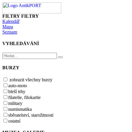
FILTRY
FILTRY
Kalendář
Mapa
Seznam
VYHLEDÁVÁNÍ
BURZY
zobrazit všechny burzy
auto-moto
bleší trhy
filatelie, filokartie
military
numismatika
sběratelství, starožitnosti
ostatní