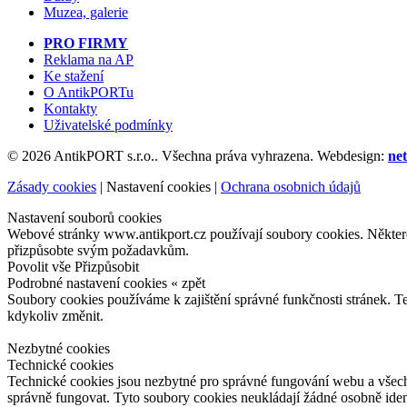
Muzea, galerie
PRO FIRMY
Reklama na AP
Ke stažení
O AntikPORTu
Kontakty
Uživatelské podmínky
© 2026 AntikPORT s.r.o.. Všechna práva vyhrazena. Webdesign:
net
Zásady cookies
|
Nastavení cookies
|
Ochrana osobnich údajů
Nastavení souborů cookies
Webové stránky www.antikport.cz používají soubory cookies. Některé z
přizpůsobte svým požadavkům.
Povolit vše
Přizpůsobit
Podrobné nastavení cookies
« zpět
Soubory cookies používáme k zajištění správné funkčnosti stránek. T
kdykoliv změnit.
Nezbytné cookies
Technické cookies
Technické cookies jsou nezbytné pro správné fungování webu a všech 
správně fungovat. Tyto soubory cookies neukládají žádné osobně iden