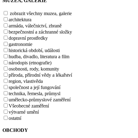
MUZEA, GALERIE
zobrazit všechny muzea, galerie
architektura
armáda, válečnictví, zbraně
bezpečnostní a záchranné složky
dopravní prostředky
gastronomie
historická období, události
hudba, divadlo, literatura a film
národopis (etnografie)
osobnosti, rody, komunity
příroda, přírodní vědy a lékařství
region, vlastivěda
společnost a její fungování
technika, řemesla, průmysl
umělecko-průmyslové zaměření
Všeobecné zaměření
výtvarné umění
ostatní
OBCHODY