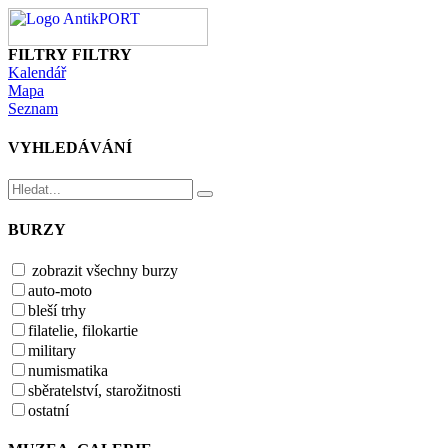
FILTRY
FILTRY
Kalendář
Mapa
Seznam
VYHLEDÁVÁNÍ
BURZY
zobrazit všechny burzy
auto-moto
bleší trhy
filatelie, filokartie
military
numismatika
sběratelství, starožitnosti
ostatní