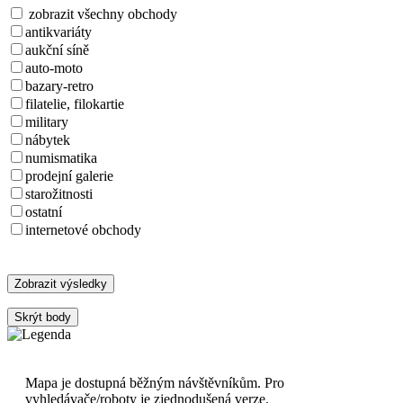
zobrazit všechny obchody
antikvariáty
aukční síně
auto-moto
bazary-retro
filatelie, filokartie
military
nábytek
numismatika
prodejní galerie
starožitnosti
ostatní
internetové obchody
Zobrazit výsledky
Skrýt body
Mapa je dostupná běžným návštěvníkům. Pro
vyhledávače/roboty je zjednodušená verze.