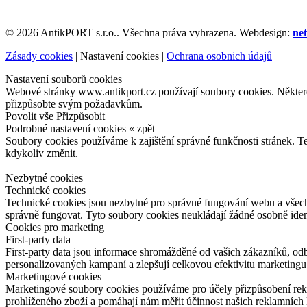
© 2026 AntikPORT s.r.o.. Všechna práva vyhrazena. Webdesign:
net
Zásady cookies
|
Nastavení cookies
|
Ochrana osobnich údajů
Nastavení souborů cookies
Webové stránky www.antikport.cz používají soubory cookies. Některé z
přizpůsobte svým požadavkům.
Povolit vše
Přizpůsobit
Podrobné nastavení cookies
« zpět
Soubory cookies používáme k zajištění správné funkčnosti stránek. T
kdykoliv změnit.
Nezbytné cookies
Technické cookies
Technické cookies jsou nezbytné pro správné fungování webu a všech 
správně fungovat. Tyto soubory cookies neukládají žádné osobně iden
Cookies pro marketing
First-party data
First-party data jsou informace shromážděné od vašich zákazníků, od
personalizovaných kampaní a zlepšují celkovou efektivitu marketingu
Marketingové cookies
Marketingové soubory cookies používáme pro účely přizpůsobení rekla
prohlíženého zboží a pomáhají nám měřit účinnost našich reklamních