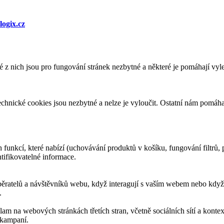
logix.cz
 nich jsou pro fungování stránek nezbytné a některé je pomáhají vylep
echnické cookies jsou nezbytné a nelze je vyloučit. Ostatní nám pomáha
funkcí, které nabízí (uchovávání produktů v košíku, fungování filtrů,
tifikovatelné informace.
běratelů a návštěvníků webu, když interagují s vaším webem nebo když 
.
m na webových stránkách třetích stran, včetně sociálních sítí a konte
 kampaní.