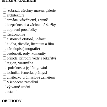
MUZEA, GALERIE
zobrazit všechny muzea, galerie
architektura
armáda, válečnictví, zbraně
bezpečnostní a záchranné složky
dopravní prostředky
gastronomie
historická období, události
hudba, divadlo, literatura a film
národopis (etnografie)
osobnosti, rody, komunity
příroda, přírodní vědy a lékařství
region, vlastivěda
společnost a její fungování
technika, řemesla, průmysl
umělecko-průmyslové zaměření
Všeobecné zaměření
výtvarné umění
ostatní
OBCHODY