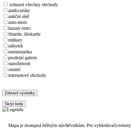
zobrazit všechny obchody
antikvariáty
aukční síně
auto-moto
bazary-retro
filatelie, filokartie
military
nábytek
numismatika
prodejní galerie
starožitnosti
ostatní
internetové obchody
Zobrazit výsledky
Skrýt body
Mapa je dostupná běžným návštěvníkům. Pro vyhledávače/roboty 