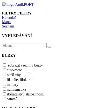
FILTRY
FILTRY
Kalendář
Mapa
Seznam
VYHLEDÁVÁNÍ
BURZY
zobrazit všechny burzy
auto-moto
bleší trhy
filatelie, filokartie
military
numismatika
sběratelství, starožitnosti
ostatní