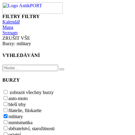
FILTRY
FILTRY
Kalendář
Mapa
Seznam
ZRUŠIT VŠE
Burzy: military
VYHLEDÁVÁNÍ
BURZY
zobrazit všechny burzy
auto-moto
bleší trhy
filatelie, filokartie
military
numismatika
sběratelství, starožitnosti
ostatní