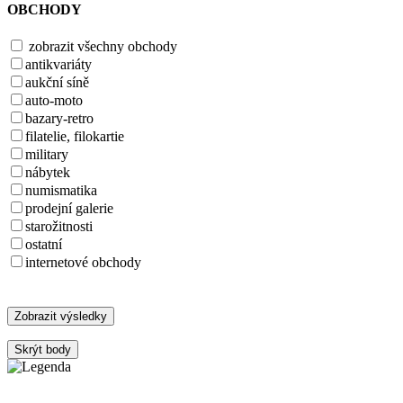
OBCHODY
zobrazit všechny obchody
antikvariáty
aukční síně
auto-moto
bazary-retro
filatelie, filokartie
military
nábytek
numismatika
prodejní galerie
starožitnosti
ostatní
internetové obchody
Zobrazit výsledky
Skrýt body