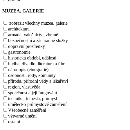
MUZEA, GALERIE
zobrazit všechny muzea, galerie
architektura
armáda, válečnictví, zbraně
bezpečnostní a záchranné složky
dopravní prostředky
gastronomie
historická období, události
hudba, divadlo, literatura a film
národopis (etnografie)
osobnosti, rody, komunity
příroda, přírodní vědy a lékařství
region, vlastivěda
společnost a její fungování
technika, řemesla, průmysl
umělecko-průmyslové zaměření
Všeobecné zaměření
výtvarné umění
ostatní