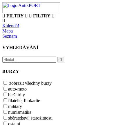
FILTRY
FILTRY
Kalendář
Mapa
Seznam
VYHLEDÁVÁNÍ
BURZY
zobrazit všechny burzy
auto-moto
bleší trhy
filatelie, filokartie
military
numismatika
sběratelství, starožitnosti
ostatní