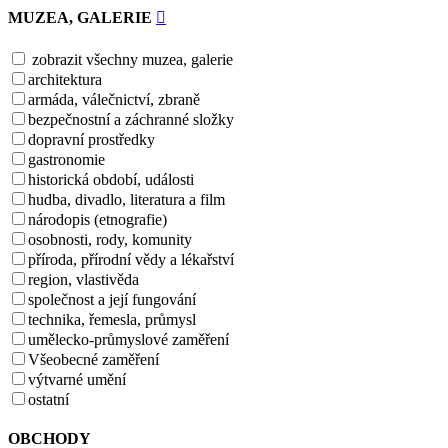
MUZEA, GALERIE
zobrazit všechny muzea, galerie
architektura
armáda, válečnictví, zbraně
bezpečnostní a záchranné složky
dopravní prostředky
gastronomie
historická období, události
hudba, divadlo, literatura a film
národopis (etnografie)
osobnosti, rody, komunity
příroda, přírodní vědy a lékařství
region, vlastivěda
společnost a její fungování
technika, řemesla, průmysl
umělecko-průmyslové zaměření
Všeobecné zaměření
výtvarné umění
ostatní
OBCHODY