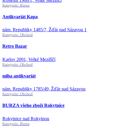
Kostelní 1900/1, Velké Meziříčí
Kategorie: Burza
Antikvariát Kapa
nám. Republiky 1485/7, Žďár nad Sázavou 1
Kategorie: Obchod
Retro Bazar
Karlov 2091, Velké Meziříčí
Kategorie: Obchod
mlha antikvariát
nám. Republiky 1785/49, Žďár nad Sázavou
Kategorie: Obchod
BURZA všeho zboží Rokytnice
Rokytnice nad Rokytnou
Kategorie: Burza