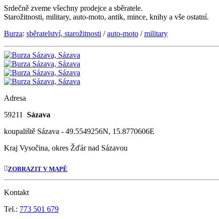
Srdečně zveme všechny prodejce a sběratele.
Starožitnosti, military, auto-moto, antik, mince, knihy a vše ostatní.
Burza
:
sběratelství, starožitnosti
/
auto-moto
/
military
Adresa
59211
Sázava
koupaliště Sázava - 49.5549256N, 15.8770606E
Kraj Vysočina, okres Žďár nad Sázavou
ZOBRAZIT V MAPĚ
Kontakt
Tel.:
773 501 679