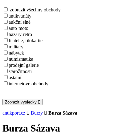
zobrazit všechny obchody
antikvariáty
aukční síně
auto-moto
bazary-retro
filatelie, filokartie
military
nábytek
numismatika
prodejní galerie
starožitnosti
ostatní
internetové obchody
Zobrazit výsledky
antikport.cz
Burzy
Burza Sázava
Burza Sázava