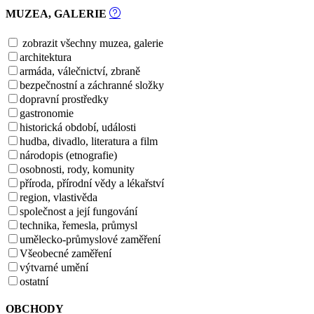
MUZEA, GALERIE
zobrazit všechny muzea, galerie
architektura
armáda, válečnictví, zbraně
bezpečnostní a záchranné složky
dopravní prostředky
gastronomie
historická období, události
hudba, divadlo, literatura a film
národopis (etnografie)
osobnosti, rody, komunity
příroda, přírodní vědy a lékařství
region, vlastivěda
společnost a její fungování
technika, řemesla, průmysl
umělecko-průmyslové zaměření
Všeobecné zaměření
výtvarné umění
ostatní
OBCHODY