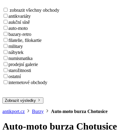
zobrazit všechny obchody
antikvariáty
aukční síně
auto-moto
bazary-retro
filatelie, filokartie
military
nábytek
numismatika
prodejní galerie
starožitnosti
ostatní
internetové obchody
Zobrazit výsledky
antikport.cz
Burzy
Auto-moto burza Chotusice
Auto-moto burza Chotusice