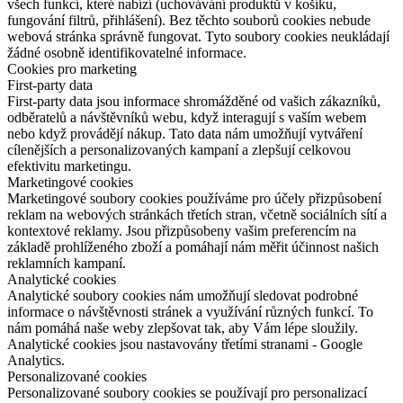
všech funkcí, které nabízí (uchovávání produktů v košíku,
fungování filtrů, přihlášení). Bez těchto souborů cookies nebude
webová stránka správně fungovat. Tyto soubory cookies neukládají
žádné osobně identifikovatelné informace.
Cookies pro marketing
First-party data
First-party data jsou informace shromážděné od vašich zákazníků,
odběratelů a návštěvníků webu, když interagují s vaším webem
nebo když provádějí nákup. Tato data nám umožňují vytváření
cílenějších a personalizovaných kampaní a zlepšují celkovou
efektivitu marketingu.
Marketingové cookies
Marketingové soubory cookies používáme pro účely přizpůsobení
reklam na webových stránkách třetích stran, včetně sociálních sítí a
kontextové reklamy. Jsou přizpůsobeny vašim preferencím na
základě prohlíženého zboží a pomáhají nám měřit účinnost našich
reklamních kampaní.
Analytické cookies
Analytické soubory cookies nám umožňují sledovat podrobné
informace o návštěvnosti stránek a využívání různých funkcí. To
nám pomáhá naše weby zlepšovat tak, aby Vám lépe sloužily.
Analytické cookies jsou nastavovány třetími stranami - Google
Analytics.
Personalizované cookies
Personalizované soubory cookies se používají pro personalizací