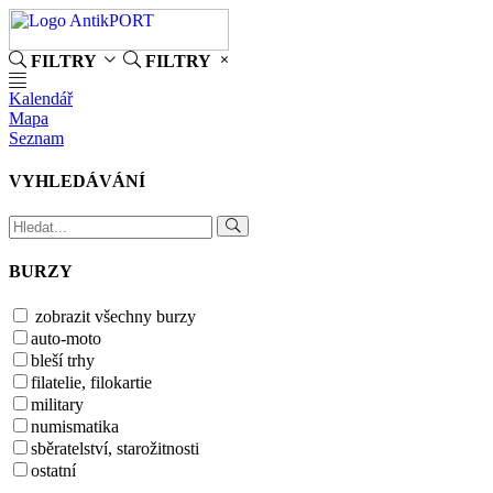
FILTRY
FILTRY
Kalendář
Mapa
Seznam
VYHLEDÁVÁNÍ
BURZY
zobrazit všechny burzy
auto-moto
bleší trhy
filatelie, filokartie
military
numismatika
sběratelství, starožitnosti
ostatní